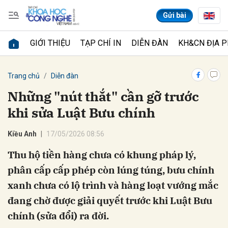
Gửi bài
GIỚI THIỆU
TẠP CHÍ IN
DIỄN ĐÀN
KH&CN ĐỊA 
Gửi bình luận
Trang chủ
Diễn đàn
Những "nút thắt" cần gỡ trước
khi sửa Luật Bưu chính
Kiều Anh
17/05/2026 08:56
Thu hộ tiền hàng chưa có khung pháp lý,
phân cấp cấp phép còn lúng túng, bưu chính
Hủy
Gửi
xanh chưa có lộ trình và hàng loạt vướng mắc
đang chờ được giải quyết trước khi Luật Bưu
chính (sửa đổi) ra đời.