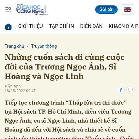
Gửi bài
GIỚI THIỆU
TẠP CHÍ IN
DIỄN ĐÀN
KH&CN ĐỊA 
Gửi bình luận
Trang chủ
Truyền thông
Những cuốn sách đi cùng cuộc
đời của Trương Ngọc Ánh, Sĩ
Hoàng và Ngọc Linh
Hiền Anh
18/05/2022 09:47
Tiếp tục chương trình “Thắp lửa tri thi thức”
Hủy
Gửi
tại Hội sách TP. Hồ Chí Minh, diễn viên Trương
Ngọc Ánh, ca sĩ Ngọc Linh, nhà thiết kế Sĩ
Hoàng đã đến với Hội sách và chia sẻ về cuốn
sách yêu thích trong tọa đàm "Cuốn sách - Cuộc