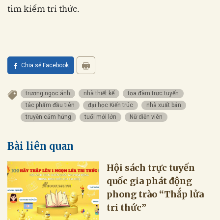
tìm kiếm tri thức.
Chia sẻ Facebook
trương ngọc ánh
nhà thiết kế
tọa đàm trực tuyến
tác phẩm đầu tiên
đại học Kiến trúc
nhà xuất bản
truyền cảm hứng
tuổi mới lớn
Nữ diễn viên
Bài liên quan
Hội sách trực tuyến
quốc gia phát động
phong trào “Thắp lửa
tri thức”