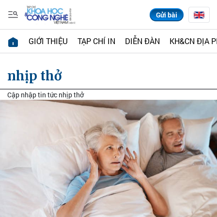
Gửi bài
GIỚI THIỆU
TẠP CHÍ IN
DIỄN ĐÀN
KH&CN ĐỊA 
nhịp thở
Cập nhập tin tức nhịp thở