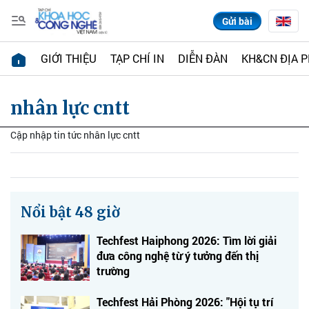
Gửi bài
GIỚI THIỆU
TẠP CHÍ IN
DIỄN ĐÀN
KH&CN ĐỊA 
nhân lực cntt
Cập nhập tin tức nhân lực cntt
Nổi bật 48 giờ
Techfest Haiphong 2026: Tìm lời giải
đưa công nghệ từ ý tưởng đến thị
trường
Techfest Hải Phòng 2026: "Hội tụ trí