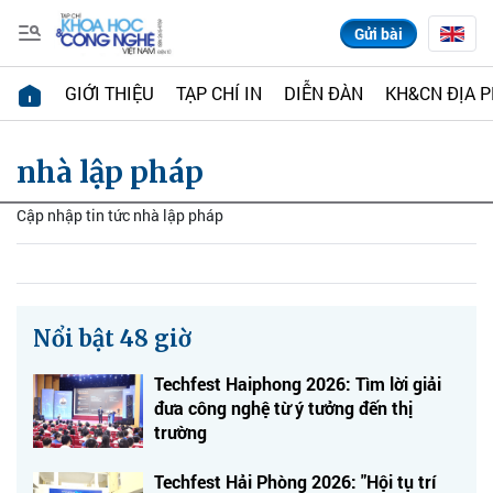
Gửi bài
GIỚI THIỆU
TẠP CHÍ IN
DIỄN ĐÀN
KH&CN ĐỊA 
nhà lập pháp
Cập nhập tin tức nhà lập pháp
Nổi bật 48 giờ
Techfest Haiphong 2026: Tìm lời giải
đưa công nghệ từ ý tưởng đến thị
trường
Techfest Hải Phòng 2026: "Hội tụ trí