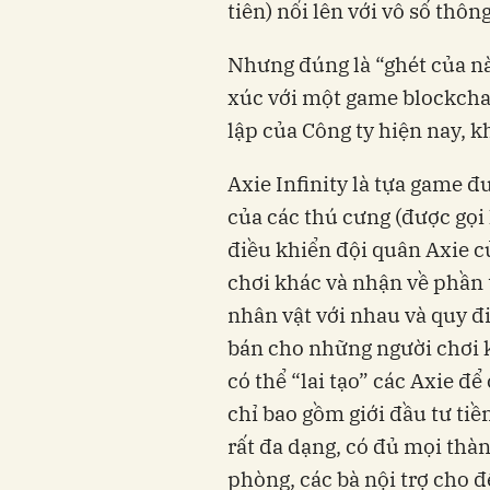
tiên) nổi lên với vô số thôn
Nhưng đúng là “ghét của nào
xúc với một game blockchai
lập của Công ty hiện nay, k
Axie Infinity là tựa game đ
của các thú cưng (được gọi l
điều khiển đội quân Axie 
chơi khác và nhận về phần 
nhân vật với nhau và quy đ
bán cho những người chơi 
có thể “lai tạo” các Axie 
chỉ bao gồm giới đầu tư tiề
rất đa dạng, có đủ mọi thà
phòng, các bà nội trợ cho 