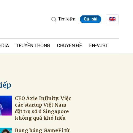
Tìm kiếm
Gửi bài
EDIA
TRUYỀN THÔNG
CHUYÊN ĐỀ
EN-VJST
tiếp
CEO Axie Infinity: Việc
ửi
các startup Việt Nam
đặt trụ sở ở Singapore
không quá khó hiểu
Bong bóng GameFi từ