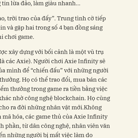
g tin lừa đảo, làm giàu nhanh...
, trời trao của đấy”. Trung tình cờ tiếp
n và gặp hai trong số 4 bạn đồng sáng
hi chơi game.
ược xây dựng với bối cảnh là một vũ trụ
à các Axie). Người chơi Axie Infinity sẽ
của mình để “chiến đấu” với những người
thưởng. Họ có thể trao đổi, mua bán các
iểm thưởng trong game ra tiền bằng việc
khác nhờ công nghệ blockchain. Họ cũng
để cho ra đời những nhân vật mới.Không
n mã hóa, các game thủ của Axie Infinity
nh phần, từ dân công nghệ, nhân viên văn
đến những người bị mất việc làm do