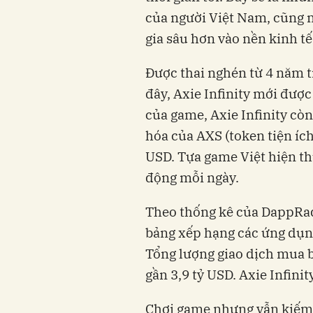
của người Việt Nam, cũng 
gia sâu hơn vào nền kinh tế
Được thai nghén từ 4 năm 
đây, Axie Infinity mới đượ
của game, Axie Infinity còn
hóa của AXS (token tiện íc
USD. Tựa game Việt hiện th
động mỗi ngày.
Theo thống kê của DappRada
bảng xếp hạng các ứng dụng
Tổng lượng giao dịch mua b
gần 3,9 tỷ USD. Axie Infini
Chơi game nhưng vẫn kiếm đ