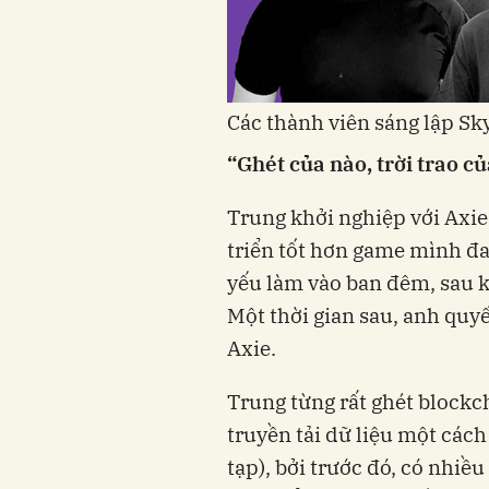
Các thành viên sáng lập Sk
“Ghét của nào, trời trao c
Trung khởi nghiệp với Axie 
triển tốt hơn game mình đa
yếu làm vào ban đêm, sau kh
Một thời gian sau, anh quyế
Axie.
Trung từng rất ghét blockc
truyền tải dữ liệu một các
tạp), bởi trước đó, có nhiề