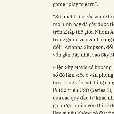
game “play to earn”.
“Sự phát triển của game là
mô hình này đã gây được ti
trên khắp thế giới. Nhóm Ax
trong game và ngành công n
đổi”, Arianna Simpson, đối 
vốn gần đây nhất vào Sky M
Hiện Sky Mavis có khoảng 1
số đó làm việc ở văn phòng
huy động vốn, với tổng cộn
là 152 triệu USD (Series B)
của các quỹ đầu tư khác nh
gọi được nhiều vốn thì sẽ d
làm gì nếu không có đủ vố