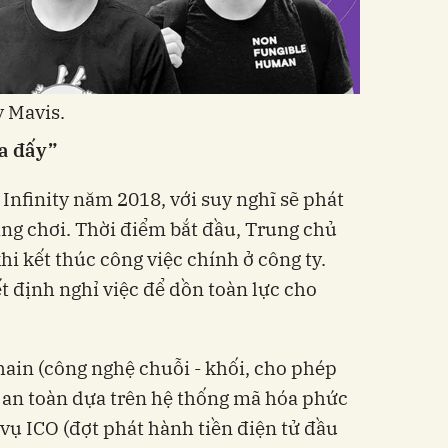
y Mavis.
ủa đấy”
Infinity năm 2018, với suy nghĩ sẽ phát
ng chơi. Thời điểm bắt đầu, Trung chủ
i kết thúc công việc chính ở công ty.
t định nghỉ việc để dồn toàn lực cho
hain (công nghệ chuỗi - khối, cho phép
h an toàn dựa trên hệ thống mã hóa phức
u vụ ICO (đợt phát hành tiền điện tử đầu