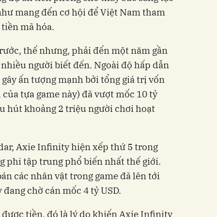
như mang đến cơ hội để Việt Nam tham
 tiền mã hóa.
trước, thế nhưng, phải đến một năm gần
c nhiều người biết đến. Ngoài độ hấp dẫn
 gây ấn tượng mạnh bởi tổng giá trị vốn
h của tựa game này) đã vượt mốc 10 tỷ
u hút khoảng 2 triệu người chơi hoạt
r, Axie Infinity hiện xếp thứ 5 trong
 phi tập trung phổ biến nhất thế giới.
án các nhân vật trong game đã lên tới
ty đang chờ cán mốc 4 tỷ USD.
ược tiền, đó là lý do khiến Axie Infinity