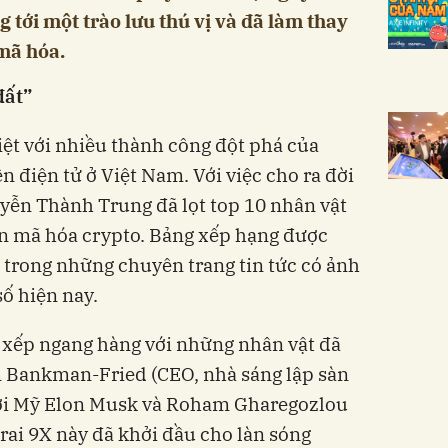
tới một trào lưu thú vị và đã làm thay
 mã hóa.
đất”
ệt với nhiều thành công đột phá của
ền điện tử ở Việt Nam. Với việc cho ra đời
uyễn Thành Trung đã lọt top 10 nhân vật
ền mã hóa crypto. Bảng xếp hạng được
 trong những chuyên trang tin tức có ảnh
số hiện nay.
xếp ngang hàng với những nhân vật đã
 Bankman-Fried (CEO, nhà sáng lập sàn
ười Mỹ Elon Musk và Roham Gharegozlou
rai 9X này đã khởi đầu cho làn sóng