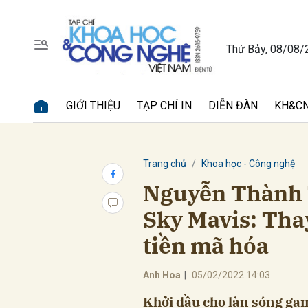
Thứ Bảy, 08/08/
Gửi 
GIỚI THIỆU
TẠP CHÍ IN
DIỄN ĐÀN
KH&CN
Trang chủ
Khoa học - Công nghệ
Nguyễn Thành 
Sky Mavis: Thay
tiền mã hóa
Anh Hoa
|
05/02/2022 14:03
Khởi đầu cho làn sóng gam