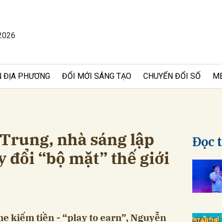
2026
bình luận
 ĐỊA PHƯƠNG
ĐỔI MỚI SÁNG TẠO
CHUYỂN ĐỔI SỐ
M
Trung, nhà sáng lập
Đọc 
 đổi “bộ mặt” thế giới
Hủy
G
e kiếm tiền - “play to earn”, Nguyễn