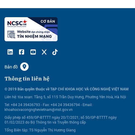
Bản đồ
Thông tin liên hệ
© 2019 Bản quyền thuộc về TẠP CHÍ KHOA HỌC VÀ CÔNG NGHỆ VIỆT NAM
Liên hệ:
tòa soạn: Tầng 5, số 115 Trần Duy Hưng, Phường Yên Hoà, Hà Nội
Tel: +84 24 39436793 - Fax: +84 24 39436794 -
Email:
khoahocvacongnghevietnam@mst.gov.vn
Giấy phép số 459/GP-BTTTT ngày 20/7/2021; số 50/GP-BTTTT ngày
01/02/2023 do Bộ Thông tin và Truyền thông cấp
Tổng Biên tập: TS Nguyễn Thị Hương Giang