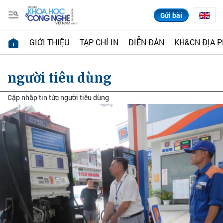
Gửi bài
GIỚI THIỆU
TẠP CHÍ IN
DIỄN ĐÀN
KH&CN ĐỊA 
người tiêu dùng
Cập nhập tin tức người tiêu dùng