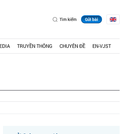
Tìm kiếm
Gửi bài
EDIA
TRUYỀN THÔNG
CHUYÊN ĐỀ
EN-VJST