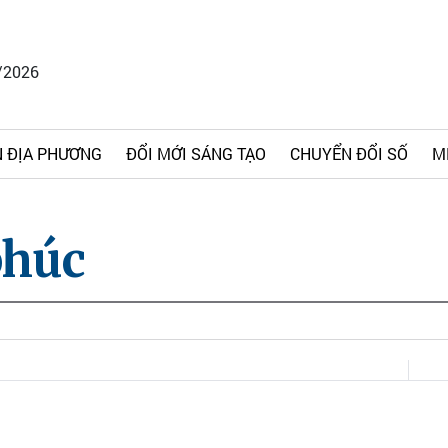
/2026
 ĐỊA PHƯƠNG
ĐỔI MỚI SÁNG TẠO
CHUYỂN ĐỔI SỐ
M
phúc