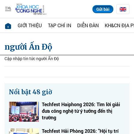
Gửi bài
GIỚI THIỆU
TẠP CHÍ IN
DIỄN ĐÀN
KH&CN ĐỊA 
người Ấn Độ
Cập nhập tin tức người Ấn Độ
Nổi bật 48 giờ
Techfest Haiphong 2026: Tìm lời giải
đưa công nghệ từ ý tưởng đến thị
trường
Techfest Hải Phòng 2026: "Hội tụ trí