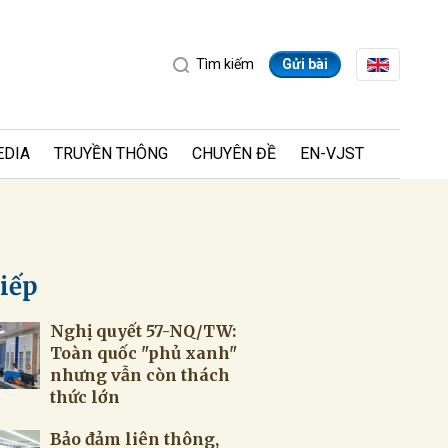
Tìm kiếm
Gửi bài
EDIA
TRUYỀN THÔNG
CHUYÊN ĐỀ
EN-VJST
tiếp
Nghị quyết 57-NQ/TW:
ửi
Toàn quốc "phủ xanh"
nhưng vẫn còn thách
thức lớn
Bảo đảm liên thông,