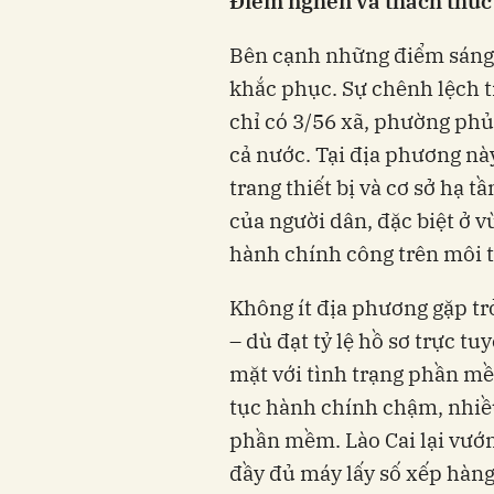
Điểm nghẽn và thách thức
Bên cạnh những điểm sáng, 
khắc phục. Sự chênh lệch t
chỉ có 3/56 xã, phường ph
cả nước. Tại địa phương nà
trang thiết bị và cơ sở hạ 
của người dân, đặc biệt ở v
hành chính công trên môi 
Không ít địa phương gặp trở
– dù đạt tỷ lệ hồ sơ trực t
mặt với tình trạng phần mề
tục hành chính chậm, nhiều
phần mềm. Lào Cai lại vướng
đầy đủ máy lấy số xếp hàng 