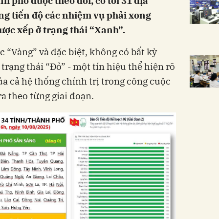
nh phố được theo dõi, có tới 31 địa
g tiến độ các nhiệm vụ phải xong
ược xếp ở trạng thái “Xanh”.
c “Vàng” và đặc biệt, không có bất kỳ
trạng thái “Đỏ” - một tín hiệu thể hiện rõ
ủa cả hệ thống chính trị trong công cuộc
a theo từng giai đoạn.