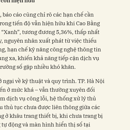
 còn hiện hữu
báo cáo cũng chỉ rõ các hạn chế cần
rong tiến độ vẫn hiện hữu khi Cao Bằng
ủ “Xanh”, tương đương 5,36%, thấp nhất
y, nguyên nhân xuất phát từ việc thiếu
tầng, hạn chế kỹ năng công nghệ thông tin
ùng xa, khiến khả năng tiếp cận dịch vụ
trường số gặp nhiều khó khăn.
 ngại về kỹ thuật và quy trình. TP. Hà Nội
uyến ở mức khá – vẫn thường xuyên đối
m dịch vụ công lỗi, hệ thống xử lý thủ
 thủ tục chưa được liên thông giữa các
 ở khâu trang thiết bị, khi chưa trang bị
tự động và màn hình hiển thị số tại