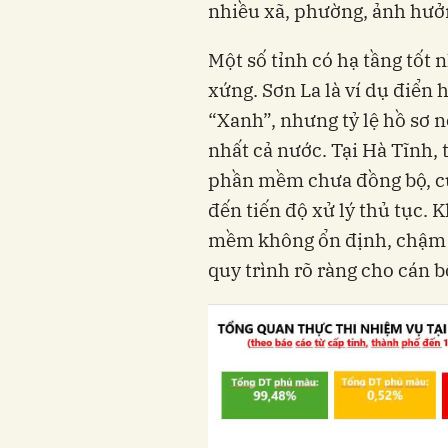
nhiều xã, phường, ảnh hưở
Một số tỉnh có hạ tầng tốt
xứng. Sơn La là ví dụ điển 
“Xanh”, nhưng tỷ lệ hồ sơ 
nhất cả nước. Tại Hà Tĩnh, t
phần mềm chưa đồng bộ, cù
đến tiến độ xử lý thủ tục.
mềm không ổn định, chậm tr
quy trình rõ ràng cho cán b