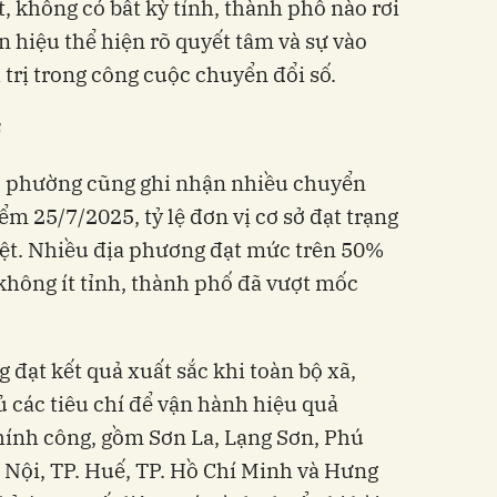
t, không có bất kỳ tỉnh, thành phố nào rơi
ín hiệu thể hiện rõ quyết tâm và sự vào
 trị trong công cuộc chuyển đổi số.
ở
ã, phường cũng ghi nhận nhiều chuyển
iểm 25/7/2025, tỷ lệ đơn vị cơ sở đạt trạng
 rệt. Nhiều địa phương đạt mức trên 50%
hông ít tỉnh, thành phố đã vượt mốc
g đạt kết quả xuất sắc khi toàn bộ xã,
 các tiêu chí để vận hành hiệu quả
ính công, gồm Sơn La, Lạng Sơn, Phú
à Nội, TP. Huế, TP. Hồ Chí Minh và Hưng