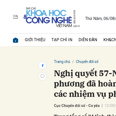
Thứ Năm, 06/08
Gửi 
GIỚI THIỆU
TẠP CHÍ IN
DIỄN ĐÀN
KH&CN
Trang chủ
Chuyển đổi số
Nghị quyết 57-
phương đã hoàn
các nhiệm vụ ph
Cục Chuyển đổi số - Cơ yếu
12/08/