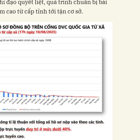
hỉ đạo quyết liệt, quá trình chuẩn bị bài
m cao từ cấp tỉnh tới tận cơ sở.