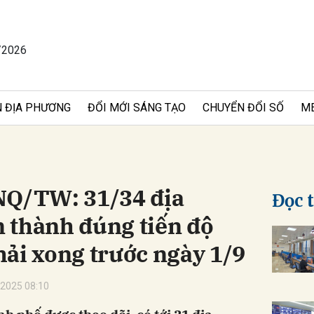
/2026
bình luận
 ĐỊA PHƯƠNG
ĐỔI MỚI SÁNG TẠO
CHUYỂN ĐỔI SỐ
M
NQ/TW: 31/34 địa
Đọc 
 thành đúng tiến độ
Hủy
G
ải xong trước ngày 1/9
2025 08:10