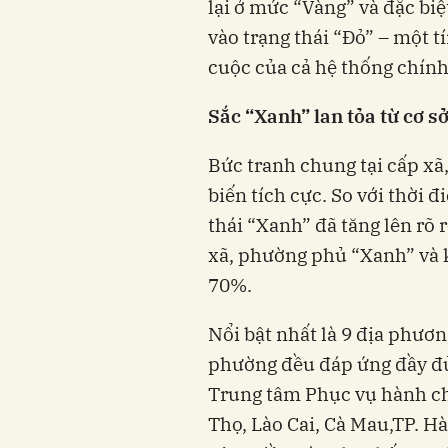
lại ở mức “Vàng” và đặc biệ
vào trạng thái “Đỏ” – một t
cuộc của cả hệ thống chính
Sắc “Xanh” lan tỏa từ cơ s
Bức tranh chung tại cấp x
biến tích cực. So với thời đ
thái “Xanh” đã tăng lên rõ
xã, phường phủ “Xanh” và k
70%.
Nổi bật nhất là 9 địa phươn
phường đều đáp ứng đầy đủ
Trung tâm Phục vụ hành ch
Thọ, Lào Cai, Cà Mau,TP. H