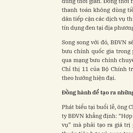
đúng thời gian. Đồng thời 
thanh toán không dùng ti
dân tiếp cận các dịch vụ t
tín dụng đen tại địa phươn
Song song với đó, BĐVN sẽ
bưu chính quốc gia trong
qua mạng bưu chính chuyê
Chỉ thị 11 của Bộ Chính t
theo hướng hiện đại.
Đồng
hành
để
tạo
ra
nhữn
Phát biểu tại buổi lễ, ông
ty BĐVN khẳng định: “Hợp 
vụ” mà phải tạo ra giá trị