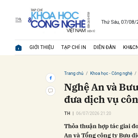
Thứ Sáu, 07/08/
Gửi 
GIỚI THIỆU
TẠP CHÍ IN
DIỄN ĐÀN
KH&CN
Trang chủ
Khoa học - Công nghệ
Nghệ An và Bưu
đưa dịch vụ cô
TH
06/07/2026 21:20
Thỏa thuận hợp tác giai đ
An và Tổng công ty Bưu đi