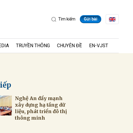
Tìm kiếm
Gửi bài
EDIA
TRUYỀN THÔNG
CHUYÊN ĐỀ
EN-VJST
tiếp
Nghệ An đẩy mạnh
ửi
xây dựng hạ tầng dữ
liệu, phát triển đô thị
thông minh