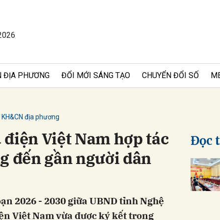
2026
bình luận
 ĐỊA PHƯƠNG
ĐỔI MỚI SÁNG TẠO
CHUYỂN ĐỔI SỐ
M
KH&CN địa phương
 điện Việt Nam hợp tác
Đọc 
ng đến gần người dân
Hủy
G
oạn 2026 - 2030 giữa UBND tỉnh Nghệ
ện Việt Nam vừa được ký kết trong