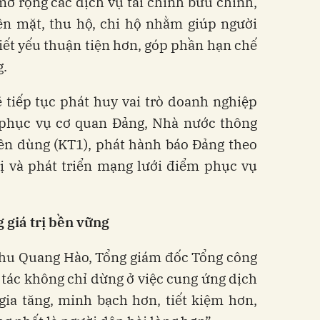
mở rộng các dịch vụ tài chính bưu chính,
ền mặt, thu hộ, chi hộ nhằm giúp người
hiết yếu thuận tiện hơn, góp phần hạn chế
g.
 tiếp tục phát huy vai trò doanh nghiệp
 phục vụ cơ quan Đảng, Nhà nước thông
n dùng (KT1), phát hành báo Đảng theo
rị và phát triển mạng lưới điểm phục vụ
g
giá
trị
bền
vững
 Chu Quang Hào, Tổng giám đốc Tổng công
tác không chỉ dừng ở việc cung ứng dịch
 gia tăng, minh bạch hơn, tiết kiệm hơn,