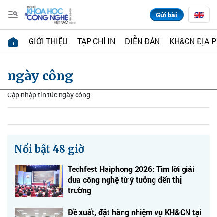
Gửi bài
GIỚI THIỆU
TẠP CHÍ IN
DIỄN ĐÀN
KH&CN ĐỊA 
ngày công
Cập nhập tin tức ngày công
Nổi bật 48 giờ
Techfest Haiphong 2026: Tìm lời giải
đưa công nghệ từ ý tưởng đến thị
trường
Đề xuất, đặt hàng nhiệm vụ KH&CN tại