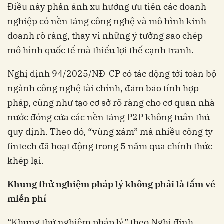
Điều này phản ánh xu hướng ưu tiên các doanh
nghiệp có nền tảng công nghệ và mô hình kinh
doanh rõ ràng, thay vì những ý tưởng sao chép
mô hình quốc tế mà thiếu lợi thế cạnh tranh.
Nghị định 94/2025/NĐ-CP có tác động tới toàn bộ
ngành công nghệ tài chính, đảm bảo tính hợp
pháp, cũng như tạo cơ sở rõ ràng cho cơ quan nhà
nước đóng cửa các nền tảng P2P không tuân thủ
quy định. Theo đó, “vùng xám” mà nhiều công ty
fintech đã hoạt động trong 5 năm qua chính thức
khép lại.
Khung
t
hử
n
ghiệm
p
háp
l
ý
k
hông
p
hải
l
à
t
ấm
v
é
m
iễn
p
hí
“Khung thử nghiệm pháp lý” theo Nghị định