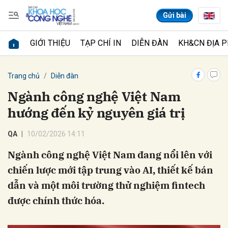
Gửi bài
GIỚI THIỆU
TẠP CHÍ IN
DIỄN ĐÀN
KH&CN ĐỊA 
Gửi bình luận
Trang chủ
Diễn đàn
Ngành công nghệ Việt Nam
hướng đến kỷ nguyên giá trị
QA
10/02/2026 14:11
Ngành công nghệ Việt Nam đang nổi lên với
chiến lược mới tập trung vào AI, thiết kế bán
Hủy
Gửi
dẫn và một môi trường thử nghiệm fintech
được chính thức hóa.