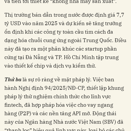
và tiến tới thiết kế “không nhà máy sản xuất”.
Thị trường bán dẫn trong nước được định giá 7,7
tỷ USD vào năm 2025 và dự kiến ​​sẽ tăng trưởng
ổn định khi các công ty toàn cầu tìm cách đa
dạng hóa chuỗi cung ứng ngoài Trung Quốc. Điều
này đã tạo ra một phân khúc các startup phần
cứng tại Đà Nẵng và TP. Hồ Chí Minh tập trung
vào thiết kế chip và dịch vụ kiểm thử.
Thứ ba
là sự rõ ràng về mặt pháp lý. Việc ban
hành Nghị định 94/2025/NĐ-CP, thiết lập khung
pháp lý thử nghiệm chính thức cho lĩnh vực
fintech, đã hợp pháp hóa việc cho vay ngang
hàng (P2P) và các nền tảng API mở. Động thái
này của Ngân hàng Nhà nước Việt Nam (SBV) đã
“thanh lọc” hiệu quả lĩnh vực này, loại bỏ các chủ