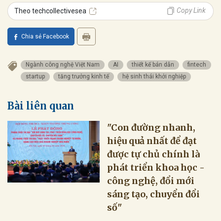
Copy Link
Theo techcollectivesea
Chia sẻ Facebook
Ngành công nghệ Việt Nam
AI
thiết kế bán dẫn
fintech
startup
tăng trưởng kinh tế
hệ sinh thái khởi nghiệp
Bài liên quan
"Con đường nhanh,
hiệu quả nhất để đạt
được tự chủ chính là
phát triển khoa học -
công nghệ, đổi mới
sáng tạo, chuyển đổi
số"