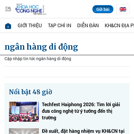
Gửi bài
GIỚI THIỆU
TẠP CHÍ IN
DIỄN ĐÀN
KH&CN ĐỊA 
ngân hàng di động
Cập nhập tin tức ngân hàng di động
Nổi bật 48 giờ
Techfest Haiphong 2026: Tìm lời giải
đưa công nghệ từ ý tưởng đến thị
trường
Đề xuất, đặt hàng nhiệm vụ KH&CN tại