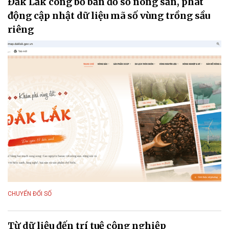
Đắk Lắk công bố bản đồ số nông sản, phát
động cập nhật dữ liệu mã số vùng trồng sầu
riêng
CHUYỂN ĐỔI SỐ
Từ dữ liệu đến trí tuệ công nghiệp