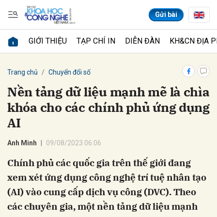
Gửi bài
GIỚI THIỆU
TẠP CHÍ IN
DIỄN ĐÀN
KH&CN ĐỊA 
Gửi bình luận
Trang chủ
Chuyển đổi số
Nền tảng dữ liệu mạnh mẽ là chìa
khóa cho các chính phủ ứng dụng
AI
Anh Minh
09/08/2023 06:06
Chính phủ các quốc gia trên thế giới đang
Hủy
Gửi
xem xét ứng dụng công nghệ trí tuệ nhân tạo
(AI) vào cung cấp dịch vụ công (DVC). Theo
các chuyên gia, một nền tảng dữ liệu mạnh