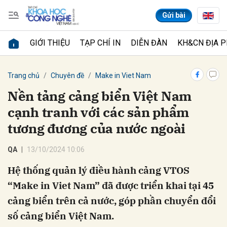
Gửi bài
GIỚI THIỆU
TẠP CHÍ IN
DIỄN ĐÀN
KH&CN ĐỊA 
Gửi bình luận
Trang chủ
Chuyên đề
Make in Viet Nam
Nền tảng cảng biển Việt Nam
cạnh tranh với các sản phẩm
tương đương của nước ngoài
QA
13/10/2024 10:06
Hệ thống quản lý điều hành cảng VTOS
Hủy
Gửi
“Make in Viet Nam” đã được triển khai tại 45
cảng biển trên cả nước, góp phần chuyển đổi
số cảng biển Việt Nam.