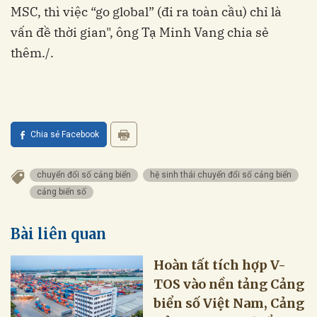
MSC, thì việc “go global” (đi ra toàn cầu) chỉ là
vấn đề thời gian", ông Tạ Minh Vang chia sẻ
thêm./.
Chia sẻ Facebook
chuyển đổi số cảng biển
hệ sinh thái chuyển đổi số cảng biển
cảng biển số
Bài liên quan
Hoàn tất tích hợp V-
TOS vào nền tảng Cảng
biển số Việt Nam, Cảng