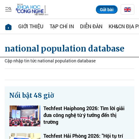
Gửi bài
GIỚI THIỆU
TẠP CHÍ IN
DIỄN ĐÀN
KH&CN ĐỊA 
national population database
Cập nhập tin tức national population database
Nổi bật 48 giờ
Techfest Haiphong 2026: Tìm lời giải
đưa công nghệ từ ý tưởng đến thị
trường
Techfest Hải Phòng 2026: "Hội tụ trí