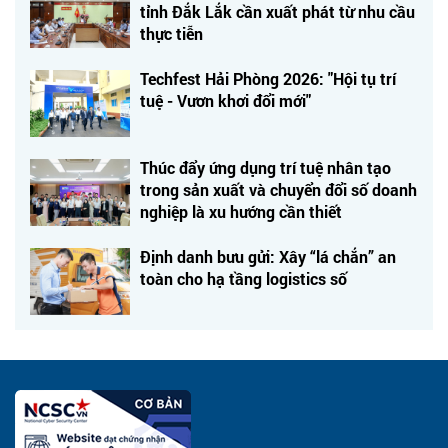
tỉnh Đắk Lắk cần xuất phát từ nhu cầu
thực tiễn
Techfest Hải Phòng 2026: "Hội tụ trí
tuệ - Vươn khơi đổi mới"
Thúc đẩy ứng dụng trí tuệ nhân tạo
trong sản xuất và chuyển đổi số doanh
nghiệp là xu hướng cần thiết
Định danh bưu gửi: Xây “lá chắn” an
toàn cho hạ tầng logistics số