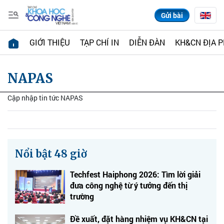
Gửi bài
GIỚI THIỆU
TẠP CHÍ IN
DIỄN ĐÀN
KH&CN ĐỊA 
NAPAS
Cập nhập tin tức NAPAS
Nổi bật 48 giờ
Techfest Haiphong 2026: Tìm lời giải
đưa công nghệ từ ý tưởng đến thị
trường
Đề xuất, đặt hàng nhiệm vụ KH&CN tại