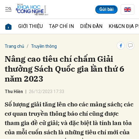
Gửi bài
GIỚI THIỆU
TẠP CHÍ IN
DIỄN ĐÀN
KH&CN ĐỊA 
Gửi bình luận
Trang chủ
Truyền thông
Nâng cao tiêu chí chấm Giải
thưởng Sách Quốc gia lần thứ 6
năm 2023
Thu Hiền
26/12/2023 17:33
Số lượng giải tăng lên cho các mảng sách; các
Hủy
Gửi
cơ quan truyền thông báo chí cũng được
tham gia đề cử giải; và đặc biệt là tính lan tỏa
của mỗi cuốn sách là những tiêu chí mới của