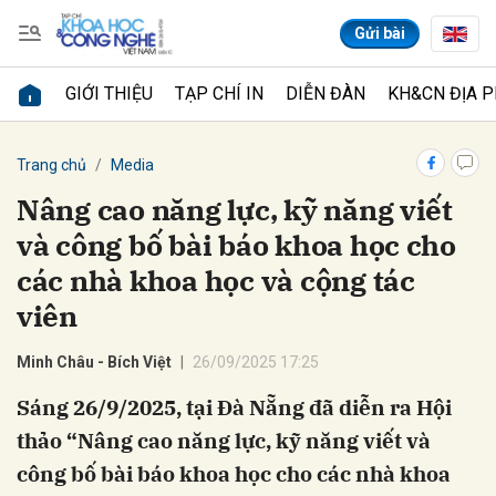
Gửi bài
GIỚI THIỆU
TẠP CHÍ IN
DIỄN ĐÀN
KH&CN ĐỊA 
Gửi bình luận
Trang chủ
Media
Nâng cao năng lực, kỹ năng viết
và công bố bài báo khoa học cho
các nhà khoa học và cộng tác
viên
Minh Châu - Bích Việt
26/09/2025 17:25
Hủy
Gửi
Sáng 26/9/2025, tại Đà Nẵng đã diễn ra Hội
thảo “Nâng cao năng lực, kỹ năng viết và
công bố bài báo khoa học cho các nhà khoa