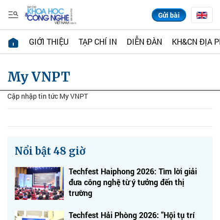
Gửi bài
GIỚI THIỆU
TẠP CHÍ IN
DIỄN ĐÀN
KH&CN ĐỊA 
My VNPT
Cập nhập tin tức My VNPT
Nổi bật 48 giờ
Techfest Haiphong 2026: Tìm lời giải
đưa công nghệ từ ý tưởng đến thị
trường
Techfest Hải Phòng 2026: "Hội tụ trí