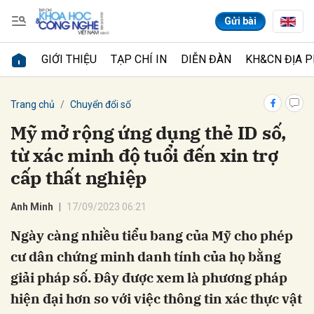
Gửi bài
GIỚI THIỆU
TẠP CHÍ IN
DIỄN ĐÀN
KH&CN ĐỊA 
Gửi bình luận
Trang chủ
Chuyển đổi số
Mỹ mở rộng ứng dụng thẻ ID số,
từ xác minh độ tuổi đến xin trợ
cấp thất nghiệp
Anh Minh
17/09/2023 06:21
Ngày càng nhiều tiểu bang của Mỹ cho phép
Hủy
Gửi
cư dân chứng minh danh tính của họ bằng
giải pháp số. Đây được xem là phương pháp
hiện đại hơn so với việc thông tin xác thực vật