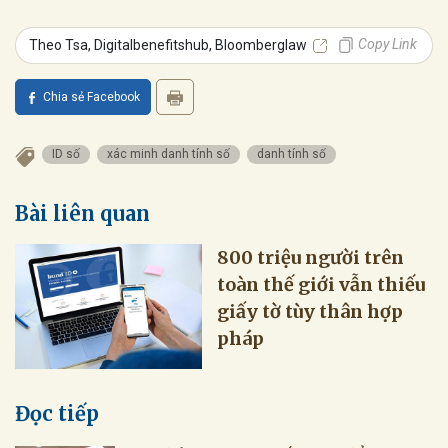
Copy Link
Theo Tsa, Digitalbenefitshub, Bloomberglaw
Chia sẻ Facebook
ID số
xác minh danh tính số
danh tính số
Bài liên quan
800 triệu người trên
toàn thế giới vẫn thiếu
giấy tờ tùy thân hợp
pháp
Đọc tiếp