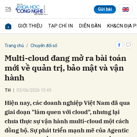
Gửi bài
GIỚI THIỆU
TẠP CHÍ IN
DIỄN ĐÀN
KH&CN ĐỊA 
Gửi bình luận
Trang chủ
Chuyển đổi số
Multi-cloud đang mở ra bài toán
mới về quản trị, bảo mật và vận
hành
TH
03/06/2026 15:49
Hiện nay, các doanh nghiệp Việt Nam đã qua
Hủy
Gửi
giai đoạn "làm quen với cloud", nhưng lại
chưa thực sự vận hành multi-cloud một cách
đồng bộ. Sự phát triển mạnh mẽ của Agentic