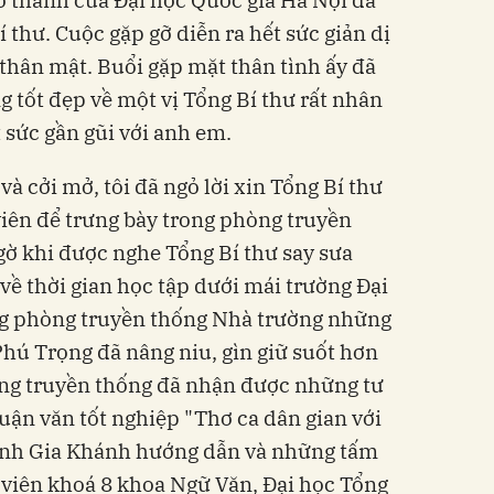
í thư. Cuộc gặp gỡ diễn ra hết sức giản dị
hân mật. Buổi gặp mặt thân tình ấy đã
ng tốt đẹp về một vị Tổng Bí thư rất nhân
t sức gần gũi với anh em.
và cởi mở, tôi đã ngỏ lời xin Tổng Bí thư
viên để trưng bày trong phòng truyền
gờ khi được nghe Tổng Bí thư say sưa
về thời gian học tập dưới mái trường Đại
ng phòng truyền thống Nhà trường những
hú Trọng đã nâng niu, gìn giữ suốt hơn
òng truyền thống đã nhận được những tư
luận văn tốt nghiệp "Thơ ca dân gian với
inh Gia Khánh hướng dẫn và những tấm
 viên khoá 8 khoa Ngữ Văn, Đại học Tổng