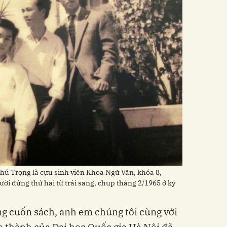
hú Trọng là cựu sinh viên Khoa Ngữ Văn, khóa 8,
ời đứng thứ hai từ trái sang, chụp tháng 2/1965 ở ký
ững cuốn sách, anh em chúng tôi cùng với
ão thành của Đại học Quốc gia Hà Nội đã