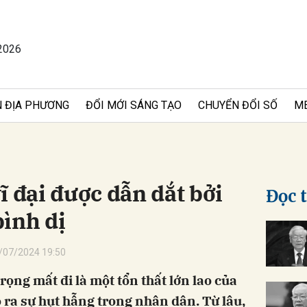
2026
bình luận
 ĐỊA PHƯƠNG
ĐỔI MỚI SÁNG TẠO
CHUYỂN ĐỔI SỐ
M
ĩ đại được dẫn dắt bởi
Đọc 
ình dị
Hủy
G
/07/2024 19:50
ọng mất đi là một tổn thất lớn lao của
 ra sự hụt hẫng trong nhân dân. Từ lâu,