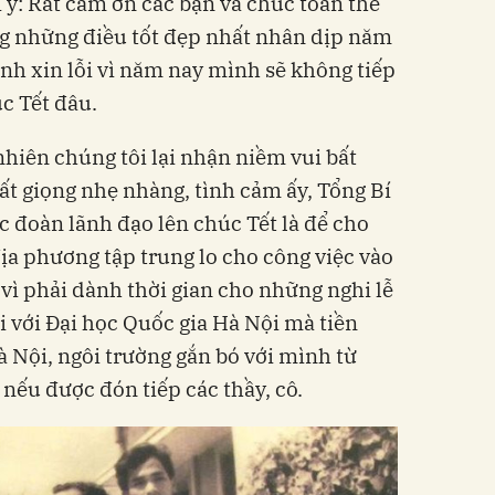
 ý: Rất cảm ơn các bạn và chúc toàn thể
ng những điều tốt đẹp nhất nhân dịp năm
h xin lỗi vì năm nay mình sẽ không tiếp
c Tết đâu.
nhiên chúng tôi lại nhận niềm vui bất
ất giọng nhẹ nhàng, tình cảm ấy, Tổng Bí
c đoàn lãnh đạo lên chúc Tết là để cho
địa phương tập trung lo cho công việc vào
 vì phải dành thời gian cho những nghi lễ
i với Đại học Quốc gia Hà Nội mà tiền
à Nội, ngôi trường gắn bó với mình từ
ui nếu được đón tiếp các thầy, cô.