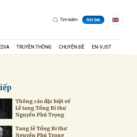
Tìm kiếm
Gửi bài
EDIA
TRUYỀN THÔNG
CHUYÊN ĐỀ
EN-VJST
tiếp
Thông cáo đặc biệt về
ửi
Lễ tang Tổng Bí thư
Nguyễn Phú Trọng
Tang lễ Tổng Bí thư
Nguyễn Phú Trọng