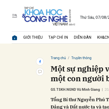
Thứ Sáu, 07/08/
Gửi 
GIỚI THIỆU
TẠP CHÍ IN
DIỄN ĐÀN
KH&CN
Trang chủ
Truyền thông
Một sự nghiệp v
một con người b
GS.TSKH.NGND Vũ Minh Giang
20
Tổng Bí thư Nguyễn Phú Tr
Đảng và Đất nước ta và tạo