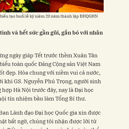
 biểu tạo buổi lễ kỷ niệm 20 năm thành lập ĐHQGHN
tình và hết sức gần gũi, gắn bó với nhân
hững ngày giáp Tết trước thềm Xuân Tân
i biểu toàn quốc Đảng Cộng sản Việt Nam
tốt đẹp. Hòa chung với niềm vui cả nước,
ởi khi GS. Nguyễn Phú Trọng, người sinh
 hợp Hà Nội trước đây, nay là Đại học
hội tín nhiệm bầu làm Tổng Bí thư.
 Ban Lãnh đạo Đại học Quốc gia xin được
hật bất ngờ, chúng tôi nhận được lời từ