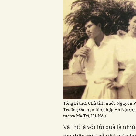
Tổng Bí thư, Chủ tịch nước Nguyễn P
Trường Đại học Tổng hợp Hà Nội (ngư
túc xá Mễ Trì, Hà Nội)
Và thế là với túi quà là nh
đại diện một số nhà giáo l