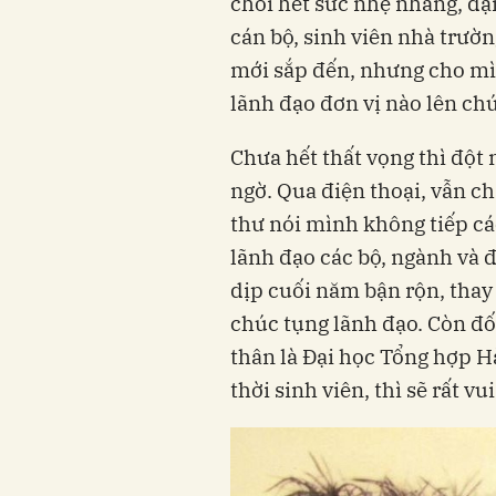
chối hết sức nhẹ nhàng, đại
cán bộ, sinh viên nhà trườ
mới sắp đến, nhưng cho mìn
lãnh đạo đơn vị nào lên chú
Chưa hết thất vọng thì đột 
ngờ. Qua điện thoại, vẫn ch
thư nói mình không tiếp cá
lãnh đạo các bộ, ngành và 
dịp cuối năm bận rộn, thay
chúc tụng lãnh đạo. Còn đố
thân là Đại học Tổng hợp H
thời sinh viên, thì sẽ rất v