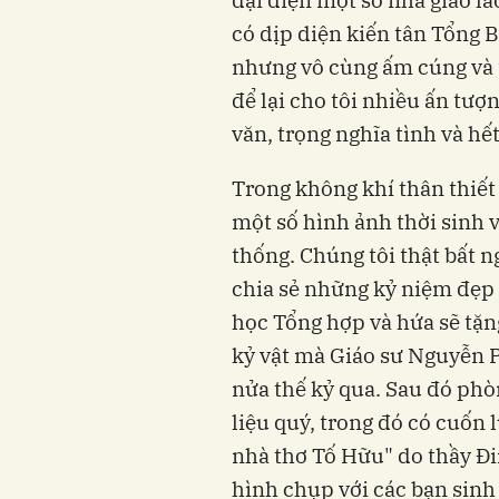
có dịp diện kiến tân Tổng B
nhưng vô cùng ấm cúng và t
để lại cho tôi nhiều ấn tượ
văn, trọng nghĩa tình và hế
Trong không khí thân thiết 
một số hình ảnh thời sinh 
thống. Chúng tôi thật bất n
chia sẻ những kỷ niệm đẹp 
học Tổng hợp và hứa sẽ tặ
kỷ vật mà Giáo sư Nguyễn P
nửa thế kỷ qua. Sau đó ph
liệu quý, trong đó có cuốn 
nhà thơ Tố Hữu" do thầy Đ
hình chụp với các bạn sinh