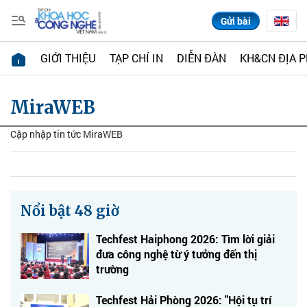
Gửi bài
GIỚI THIỆU
TẠP CHÍ IN
DIỄN ĐÀN
KH&CN ĐỊA 
MiraWEB
Cập nhập tin tức MiraWEB
Nổi bật 48 giờ
Techfest Haiphong 2026: Tìm lời giải
đưa công nghệ từ ý tưởng đến thị
trường
Techfest Hải Phòng 2026: "Hội tụ trí