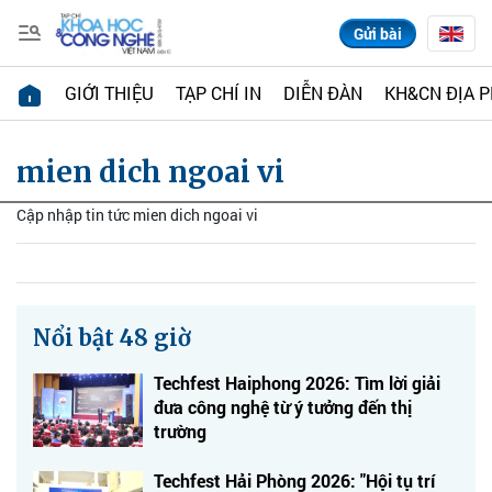
Gửi bài
GIỚI THIỆU
TẠP CHÍ IN
DIỄN ĐÀN
KH&CN ĐỊA 
mien dich ngoai vi
Cập nhập tin tức mien dich ngoai vi
Nổi bật 48 giờ
Techfest Haiphong 2026: Tìm lời giải
đưa công nghệ từ ý tưởng đến thị
trường
Techfest Hải Phòng 2026: "Hội tụ trí