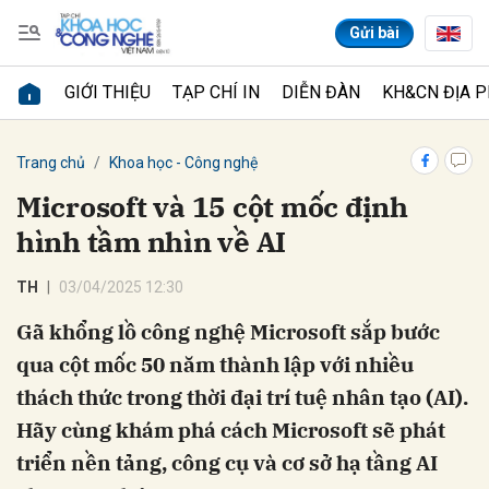
Gửi bài
GIỚI THIỆU
TẠP CHÍ IN
DIỄN ĐÀN
KH&CN ĐỊA 
Gửi bình luận
Trang chủ
Khoa học - Công nghệ
Microsoft và 15 cột mốc định
hình tầm nhìn về AI
TH
03/04/2025 12:30
Gã khổng lồ công nghệ Microsoft sắp bước
qua cột mốc 50 năm thành lập với nhiều
Hủy
Gửi
thách thức trong thời đại trí tuệ nhân tạo (AI).
Hãy cùng khám phá cách Microsoft sẽ phát
triển nền tảng, công cụ và cơ sở hạ tầng AI