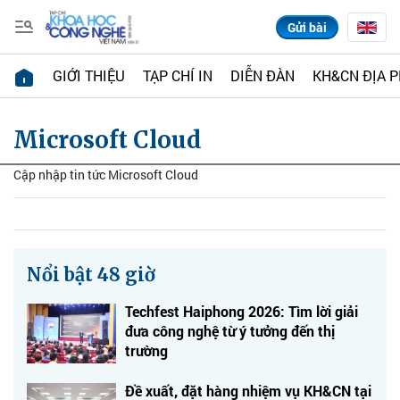
Gửi bài
GIỚI THIỆU
TẠP CHÍ IN
DIỄN ĐÀN
KH&CN ĐỊA 
Microsoft Cloud
Cập nhập tin tức Microsoft Cloud
Nổi bật 48 giờ
Techfest Haiphong 2026: Tìm lời giải
đưa công nghệ từ ý tưởng đến thị
trường
Đề xuất, đặt hàng nhiệm vụ KH&CN tại