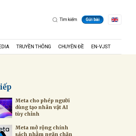
Tìm kiếm
Gửi bài
EDIA
TRUYỀN THÔNG
CHUYÊN ĐỀ
EN-VJST
tiếp
Meta cho phép người
ửi
dùng tạo nhân vật AI
tùy chỉnh
Meta mở rộng chính
sách nhằm ngăn chặn