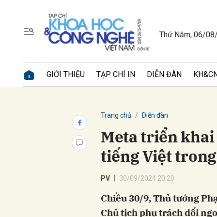
Thứ Năm, 06/08
Gửi 
GIỚI THIỆU
TẠP CHÍ IN
DIỄN ĐÀN
KH&CN
Trang chủ
Diễn đàn
Meta triển khai 
tiếng Việt tron
PV
30/09/2024 20:20
Chiều 30/9, Thủ tướng Ph
Chủ tịch phụ trách đối ng