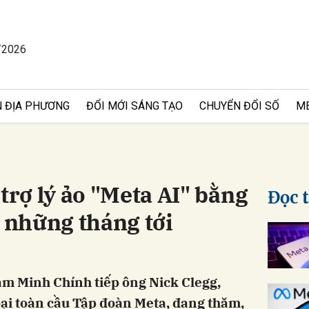
/2026
bình luận
 ĐỊA PHƯƠNG
ĐỔI MỚI SÁNG TẠO
CHUYỂN ĐỔI SỐ
M
trợ lý ảo "Meta AI" bằng
Đọc 
g những tháng tới
Hủy
G
ạm Minh Chính tiếp ông Nick Clegg,
oại toàn cầu Tập đoàn Meta, đang thăm,