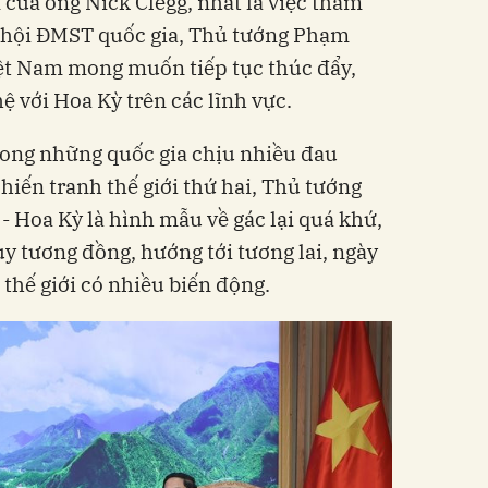
ủa ông Nick Clegg, nhất là việc tham
 hội ĐMST quốc gia, Thủ tướng Phạm
t Nam mong muốn tiếp tục thúc đẩy,
ệ với Hoa Kỳ trên các lĩnh vực.
rong những quốc gia chịu nhiều đau
hiến tranh thế giới thứ hai, Thủ tướng
- Hoa Kỳ là hình mẫu về gác lại quá khứ,
uy tương đồng, hướng tới tương lai, ngày
 thế giới có nhiều biến động.