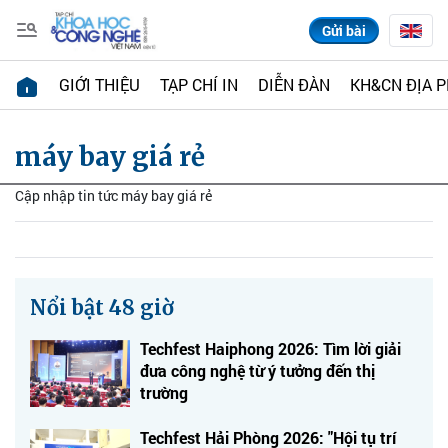
Gửi bài
GIỚI THIỆU
TẠP CHÍ IN
DIỄN ĐÀN
KH&CN ĐỊA 
máy bay giá rẻ
Cập nhập tin tức máy bay giá rẻ
Nổi bật 48 giờ
Techfest Haiphong 2026: Tìm lời giải
đưa công nghệ từ ý tưởng đến thị
trường
Techfest Hải Phòng 2026: "Hội tụ trí