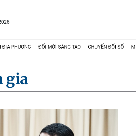
2026
 ĐỊA PHƯƠNG
ĐỔI MỚI SÁNG TẠO
CHUYỂN ĐỔI SỐ
M
 gia