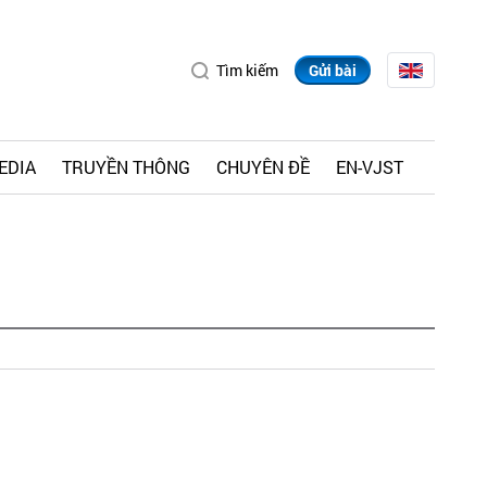
Tìm kiếm
Gửi bài
EDIA
TRUYỀN THÔNG
CHUYÊN ĐỀ
EN-VJST