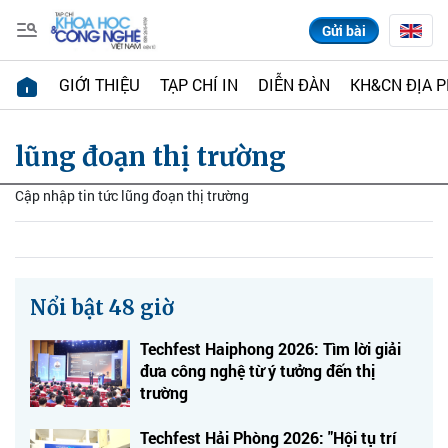
Gửi bài
GIỚI THIỆU
TẠP CHÍ IN
DIỄN ĐÀN
KH&CN ĐỊA 
lũng đoạn thị trường
Cập nhập tin tức lũng đoạn thị trường
Nổi bật 48 giờ
Techfest Haiphong 2026: Tìm lời giải
đưa công nghệ từ ý tưởng đến thị
trường
Techfest Hải Phòng 2026: "Hội tụ trí