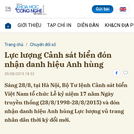
Gửi bài
GIỚI THIỆU
TẠP CHÍ IN
DIỄN ĐÀN
KH&CN ĐỊA 
Gửi bình luận
Trang chủ
Chuyển đổi số
Lực lượng Cảnh sát biển đón
nhận danh hiệu Anh hùng
30/08/2015 18:32
Sáng 28/8, tại Hà Nội, Bộ Tư lệnh Cảnh sát biển
Việt Nam tổ chức Lễ kỷ niệm 17 năm Ngày
Hủy
Gửi
truyền thống (28/8/1998-28/8/2015) và đón
nhận danh hiệu Anh hùng Lực lượng vũ trang
nhân dân thời kỳ đổi mới.