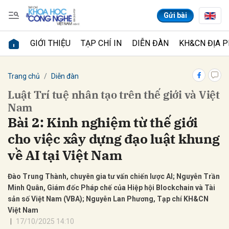
Gửi bài
GIỚI THIỆU
TẠP CHÍ IN
DIỄN ĐÀN
KH&CN ĐỊA 
Gửi bình luận
Trang chủ
Diễn đàn
Luật Trí tuệ nhân tạo trên thế giới và Việt
Nam
Bài 2: Kinh nghiệm từ thế giới
cho việc xây dựng đạo luật khung
về AI tại Việt Nam
Hủy
Gửi
Đào Trung Thành, chuyên gia tư vấn chiến lược AI; Nguyễn Trần
Minh Quân, Giám đốc Pháp chế của Hiệp hội Blockchain và Tài
sản số Việt Nam (VBA); Nguyễn Lan Phương, Tạp chí KH&CN
Việt Nam
17/10/2025 14:10