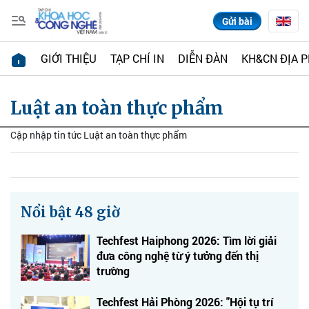
Gửi bài
GIỚI THIỆU
TẠP CHÍ IN
DIỄN ĐÀN
KH&CN ĐỊA 
Luật an toàn thực phẩm
Cập nhập tin tức Luật an toàn thực phẩm
Nổi bật 48 giờ
Techfest Haiphong 2026: Tìm lời giải
đưa công nghệ từ ý tưởng đến thị
trường
Techfest Hải Phòng 2026: "Hội tụ trí