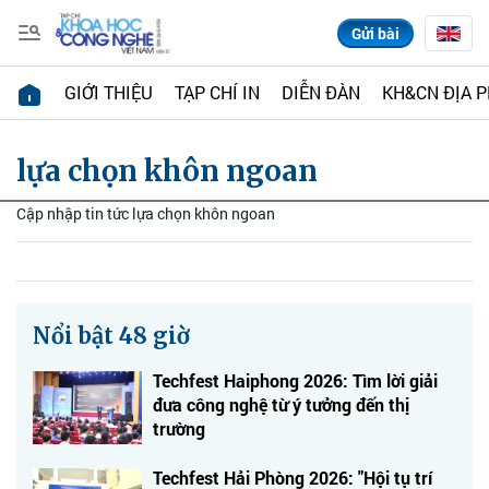
Gửi bài
GIỚI THIỆU
TẠP CHÍ IN
DIỄN ĐÀN
KH&CN ĐỊA 
lựa chọn khôn ngoan
Cập nhập tin tức lựa chọn khôn ngoan
Nổi bật 48 giờ
Techfest Haiphong 2026: Tìm lời giải
đưa công nghệ từ ý tưởng đến thị
trường
Techfest Hải Phòng 2026: "Hội tụ trí