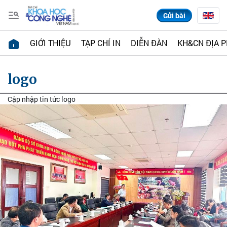
Gửi bài
GIỚI THIỆU
TẠP CHÍ IN
DIỄN ĐÀN
KH&CN ĐỊA 
logo
Cập nhập tin tức logo