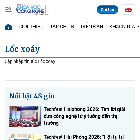
Gửi bài
GIỚI THIỆU
TẠP CHÍ IN
DIỄN ĐÀN
KH&CN ĐỊA 
Lốc xoáy
Cập nhập tin tức Lốc xoáy
Nổi bật 48 giờ
Techfest Haiphong 2026: Tìm lời giải
đưa công nghệ từ ý tưởng đến thị
trường
Techfest Hải Phòng 2026: "Hội tụ trí