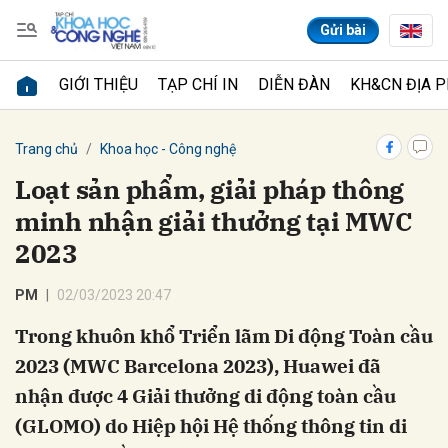
Gửi bài
GIỚI THIỆU
TẠP CHÍ IN
DIỄN ĐÀN
KH&CN ĐỊA 
Gửi bình luận
Trang chủ
Khoa học - Công nghệ
Loạt sản phẩm, giải pháp thông
minh nhận giải thưởng tại MWC
2023
PM
02/03/2023 20:47
Trong khuôn khổ Triển lãm Di động Toàn cầu
Hủy
Gửi
2023 (MWC Barcelona 2023), Huawei đã
nhận được 4 Giải thưởng di động toàn cầu
(GLOMO) do Hiệp hội Hệ thống thông tin di