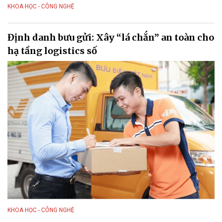
KHOA HỌC - CÔNG NGHỆ
Định danh bưu gửi: Xây “lá chắn” an toàn cho
hạ tầng logistics số
KHOA HỌC - CÔNG NGHỆ