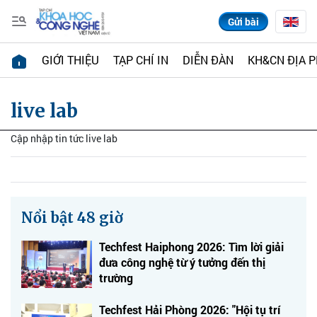
Gửi bài
GIỚI THIỆU
TẠP CHÍ IN
DIỄN ĐÀN
KH&CN ĐỊA 
live lab
Cập nhập tin tức live lab
Nổi bật 48 giờ
Techfest Haiphong 2026: Tìm lời giải
đưa công nghệ từ ý tưởng đến thị
trường
Techfest Hải Phòng 2026: "Hội tụ trí