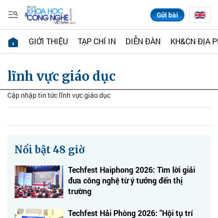
Gửi bài
GIỚI THIỆU
TẠP CHÍ IN
DIỄN ĐÀN
KH&CN ĐỊA 
lĩnh vực giáo dục
Cập nhập tin tức lĩnh vực giáo dục
Nổi bật 48 giờ
Techfest Haiphong 2026: Tìm lời giải
đưa công nghệ từ ý tưởng đến thị
trường
Techfest Hải Phòng 2026: "Hội tụ trí