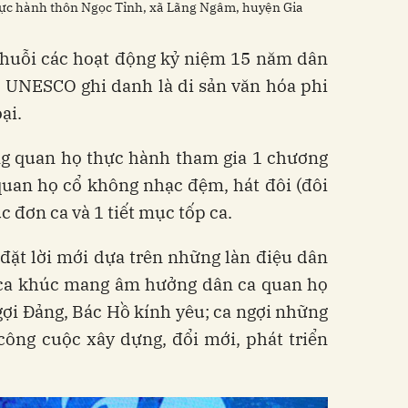
hực hành thôn Ngọc Tỉnh, xã Lãng Ngâm, huyện Gia
chuỗi các hoạt động kỷ niệm 15 năm dân
 UNESCO ghi danh là di sản văn hóa phi
ại.
ng quan họ thực hành tham gia 1 chương
quan họ cổ không nhạc đệm, hát đôi (đôi
c đơn ca và 1 tiết mục tốp ca.
đặt lời mới dựa trên những làn điệu dân
 ca khúc mang âm hưởng dân ca quan họ
ợi Đảng, Bác Hồ kính yêu; ca ngợi những
công cuộc xây dựng, đổi mới, phát triển