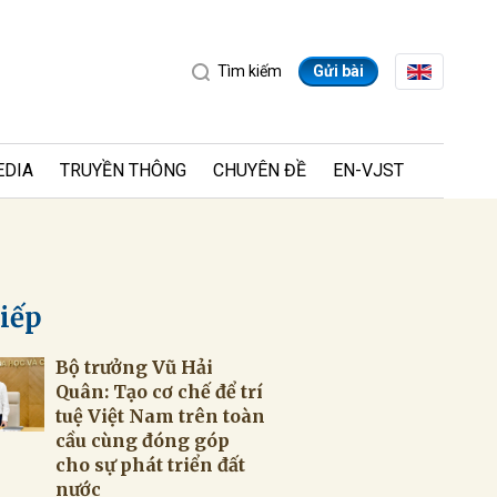
Tìm kiếm
Gửi bài
EDIA
TRUYỀN THÔNG
CHUYÊN ĐỀ
EN-VJST
tiếp
Bộ trưởng Vũ Hải
ửi
Quân: Tạo cơ chế để trí
tuệ Việt Nam trên toàn
cầu cùng đóng góp
cho sự phát triển đất
nước