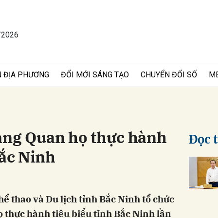
/2026
bình luận
 ĐỊA PHƯƠNG
ĐỔI MỚI SÁNG TẠO
CHUYỂN ĐỔI SỐ
M
làng Quan họ thực hành
Đọc 
Bắc Ninh
Hủy
G
ể thao và Du lịch tỉnh Bắc Ninh tổ chức
ọ thực hành tiêu biểu tỉnh Bắc Ninh lần