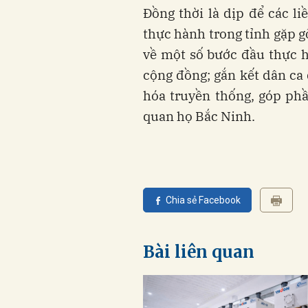
Đồng thời là dịp để các li
thực hành trong tỉnh gặp gỡ
về một số bước đầu thực h
cộng đồng; gắn kết dân ca
hóa truyền thống, góp phần
quan họ Bắc Ninh.​
Chia sẻ Facebook
Bài liên quan