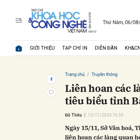
Thứ Năm, 06/08
Gửi 
GIỚI THIỆU
TẠP CHÍ IN
DIỄN ĐÀN
KH&CN
Trang chủ
Truyền thông
Liên hoan các 
tiêu biểu tỉnh 
Đỗ Thêu
15/11/2024 16:59
Ngày 15/11, Sở Văn hoá, Th
liên hoan các làng quan h