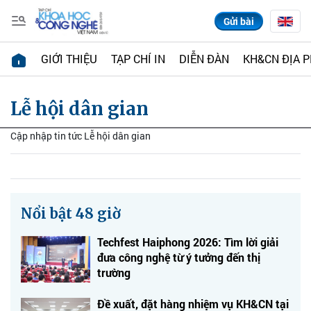
Gửi bài
GIỚI THIỆU
TẠP CHÍ IN
DIỄN ĐÀN
KH&CN ĐỊA 
Lễ hội dân gian
Cập nhập tin tức Lễ hội dân gian
Nổi bật 48 giờ
Techfest Haiphong 2026: Tìm lời giải
đưa công nghệ từ ý tưởng đến thị
trường
Đề xuất, đặt hàng nhiệm vụ KH&CN tại