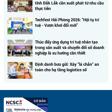
tỉnh Đắk Lắk cần xuất phát từ nhu cầu
thực tiễn
Techfest Hải Phòng 2026: "Hội tụ trí
tuệ - Vươn khơi đổi mới"
Thúc đẩy ứng dụng trí tuệ nhân tạo
trong sản xuất và chuyển đổi số doanh
nghiệp là xu hướng cần thiết
Định danh bưu gửi: Xây “lá chắn” an
toàn cho hạ tầng logistics số