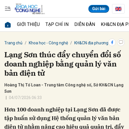
Gửi bài
GIỚI THIỆU
TẠP CHÍ IN
DIỄN ĐÀN
KH&CN ĐỊA 
Gửi bình luận
Trang chủ
Khoa học - Công nghệ
KH&CN địa phương
Lạng Sơn thúc đẩy chuyển đổi số
doanh nghiệp bằng quản lý văn
bản điện tử
Hoàng Thị Tố Loan - Trung tâm Công nghệ số, Sở KH&CN Lạng
Sơn
Hủy
Gửi
04/07/2026 06:33
Hơn 100 doanh nghiệp tại Lạng Sơn đã được
tập huấn sử dụng Hệ thống quản lý văn bản
điện tử nhằm nâng cao hiệu quả quản trị, đẩy