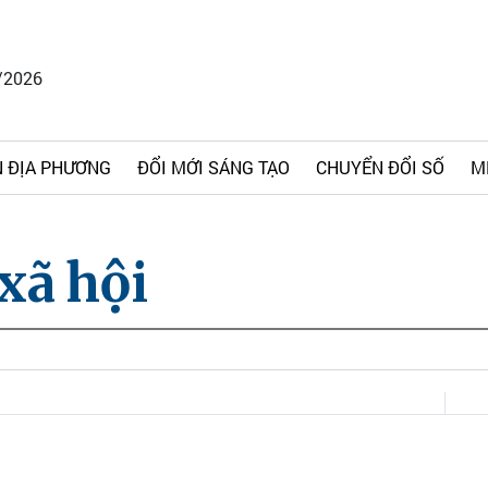
/2026
 ĐỊA PHƯƠNG
ĐỔI MỚI SÁNG TẠO
CHUYỂN ĐỔI SỐ
M
xã hội