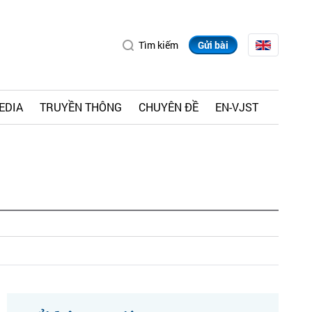
Tìm kiếm
Gửi bài
EDIA
TRUYỀN THÔNG
CHUYÊN ĐỀ
EN-VJST