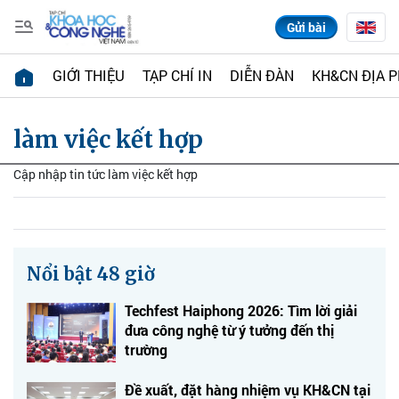
Gửi bài
GIỚI THIỆU
TẠP CHÍ IN
DIỄN ĐÀN
KH&CN ĐỊA 
làm việc kết hợp
Cập nhập tin tức làm việc kết hợp
Nổi bật 48 giờ
Techfest Haiphong 2026: Tìm lời giải
đưa công nghệ từ ý tưởng đến thị
trường
Đề xuất, đặt hàng nhiệm vụ KH&CN tại