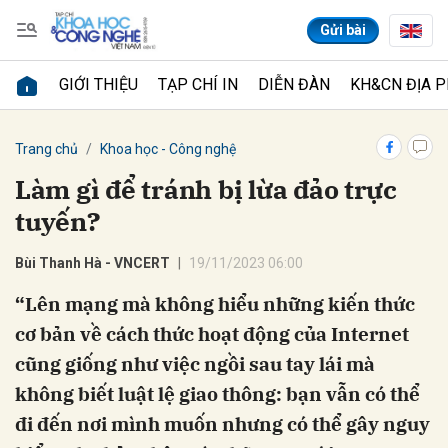
Gửi bài
GIỚI THIỆU
TẠP CHÍ IN
DIỄN ĐÀN
KH&CN ĐỊA 
Gửi bình luận
Trang chủ
Khoa học - Công nghệ
Làm gì để tránh bị lừa đảo trực
tuyến?
Bùi Thanh Hà - VNCERT
19/11/2023 06:00
“Lên mạng mà không hiểu những kiến ​​thức
cơ bản về cách thức hoạt động của Internet
Hủy
Gửi
cũng giống như việc ngồi sau tay lái mà
không biết luật lệ giao thông: bạn vẫn có thể
đi đến nơi mình muốn nhưng có thể gây nguy