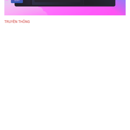
TRUYỀN THÔNG
Nổi bật
AI mang lại cơ hội
hiếm có cho các nền
kinh tế đang phát
triển
10/08/2026 08:17
TECHFEST Hải Phòng
2026: Kết nối nguồn
nhân lực ĐMST, đón
làn sóng đầu tư công