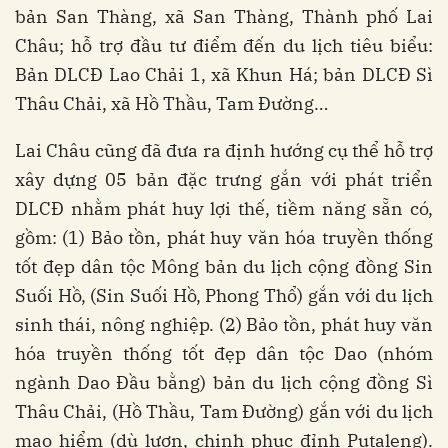
bản San Thàng, xã San Thàng, Thành phố Lai
Châu; hỗ trợ đầu tư điểm đến du lịch tiêu biểu:
Bản DLCĐ Lao Chải 1, xã Khun Há; bản DLCĐ Sì
Thâu Chải, xã Hồ Thầu, Tam Đường…
Lai Châu cũng đã đưa ra định hướng cụ thể hỗ trợ
xây dựng 05 bản đặc trưng gắn với phát triển
DLCĐ nhằm phát huy lợi thế, tiềm năng sẵn có,
gồm: (1) Bảo tồn, phát huy văn hóa truyền thống
tốt đẹp dân tộc Mông bản du lịch cộng đồng Sin
Suối Hồ, (Sin Suối Hồ, Phong Thổ) gắn với du lịch
sinh thái, nông nghiệp. (2) Bảo tồn, phát huy văn
hóa truyền thống tốt đẹp dân tộc Dao (nhóm
ngành Dao Đầu bằng) bản du lịch cộng đồng Sì
Thâu Chải, (Hồ Thầu, Tam Đường) gắn với du lịch
mạo hiểm (dù lượn, chinh phục đỉnh Putaleng).