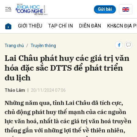
Gửi bài
GIỚI THIỆU
TẠP CHÍ IN
DIỄN ĐÀN
KH&CN ĐỊA 
Gửi bình luận
Trang chủ
Truyền thông
Lai Châu phát huy các giá trị văn
hóa đặc sắc DTTS để phát triển
du lịch
Thảo Lâm
20/11/2024 07:06
Những năm qua, tỉnh Lai Châu đã tích cực,
Hủy
Gửi
chủ động phát huy thế mạnh của các nguồn
lực văn hoá, nhất là các giá trị văn hoá truyền
thống gắn với những lợi thế về thiên nhiên,