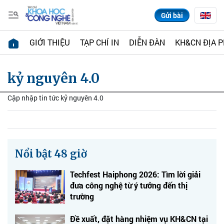
Gửi bài
GIỚI THIỆU
TẠP CHÍ IN
DIỄN ĐÀN
KH&CN ĐỊA 
kỷ nguyên 4.0
Cập nhập tin tức kỷ nguyên 4.0
Nổi bật 48 giờ
Techfest Haiphong 2026: Tìm lời giải
đưa công nghệ từ ý tưởng đến thị
trường
Đề xuất, đặt hàng nhiệm vụ KH&CN tại