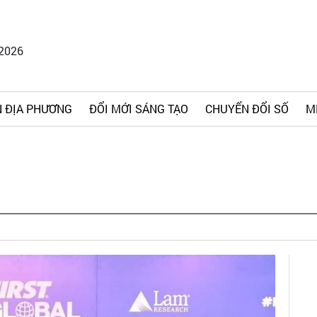
/2026
 ĐỊA PHƯƠNG
ĐỔI MỚI SÁNG TẠO
CHUYỂN ĐỔI SỐ
M