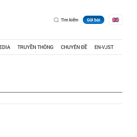
Tìm kiếm
Gửi bài
EDIA
TRUYỀN THÔNG
CHUYÊN ĐỀ
EN-VJST